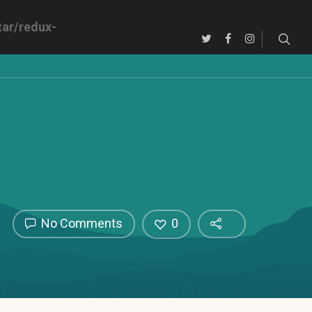
ar/redux-
No Comments
0