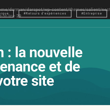
ome/darman/darspot/wp-content/themes/salient/nect
nique
#Retours d’expériences
#Entreprise
p
on line
29
 : la nouvelle
tenance et de
otre site