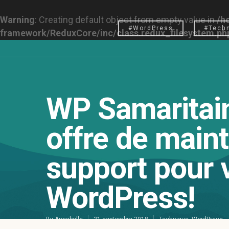
Warning
: Creating default object from empty value in
/h
#WordPress
#Tech
framework/ReduxCore/inc/class.redux_filesystem.ph
WP Samaritain
offre de main
support pour v
WordPress!
By
Annabelle
21 septembre 2018
Technique
,
WordPress