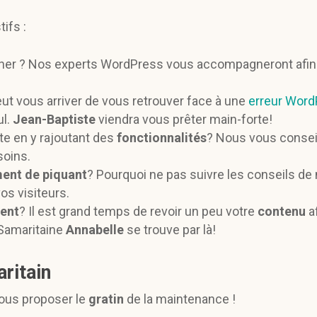
ifs :
cher ? Nos experts WordPress vous accompagneront afin 
peut vous arriver de vous retrouver face à une
erreur Word
ul.
Jean-Baptiste
viendra vous prêter main-forte!
ite en y rajoutant des
fonctionnalités
? Nous vous conseil
soins.
ent de piquant
? Pourquoi ne pas suivre les conseils de
os visiteurs.
ent
? Il est grand temps de revoir un peu votre
contenu
af
 Samaritaine
Annabelle
se trouve par là!
ritain
vous proposer le
gratin
de la maintenance !